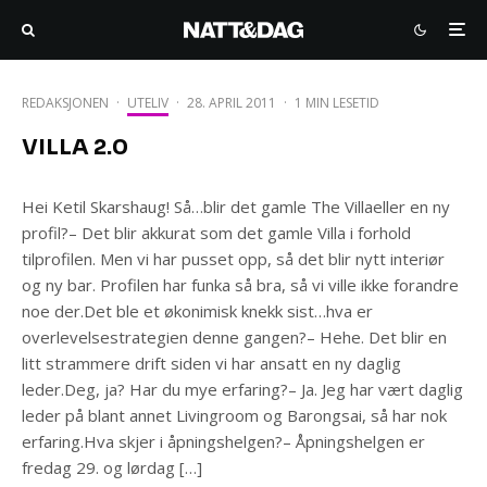
REDAKSJONEN
·
UTELIV
·
28. APRIL 2011
·
1 MIN LESETID
VILLA 2.0
Hei Ketil Skarshaug! Så…blir det gamle The Villaeller en ny
profil?– Det blir akkurat som det gamle Villa i forhold
tilprofilen. Men vi har pusset opp, så det blir nytt interiør
og ny bar. Profilen har funka så bra, så vi ville ikke forandre
noe der.Det ble et økonimisk knekk sist…hva er
overlevelsestrategien denne gangen?– Hehe. Det blir en
litt strammere drift siden vi har ansatt en ny daglig
leder.Deg, ja? Har du mye erfaring?– Ja. Jeg har vært daglig
leder på blant annet Livingroom og Barongsai, så har nok
erfaring.Hva skjer i åpningshelgen?– Åpningshelgen er
fredag 29. og lørdag […]