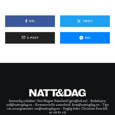
DEL
TWEET
E-POST
DEL
Ansvarlig redaktør: Geir Magne Staurland (geir@nd.no) • Redaksjon:
red@nattogdag.no • Kommersielle samarbeid: kom@nattogdag.no • Tips
om arrangementer: arr@nattogdag.no • Daglig leder: Christian Fure (tlf.
92 08 85 72)