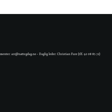
er: arr@nattogdag.no • Daglig leder: Christian Fure (tlf. 92 08 85 72)