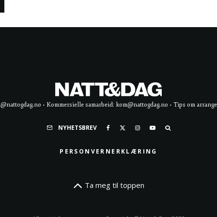
d@nattogdag.no • Kommersielle samarbeid: kom@nattogdag.no • Tips om arrangement
NYHETSBREV
PERSONVERNERKLÆRING
Ta meg til toppen