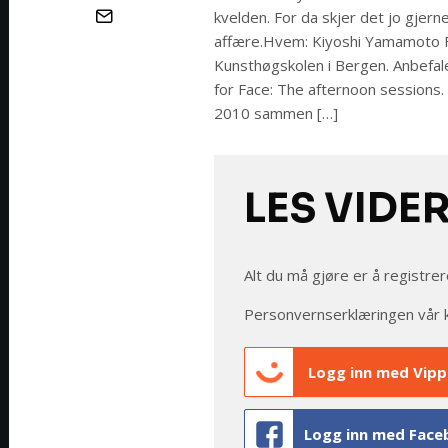
kvelden. For da skjer det jo gjern
affære.Hvem: Kiyoshi Yamamoto Far
Kunsthøgskolen i Bergen. Anbefale
for Face: The afternoon session
2010 sammen […]
LES VIDE
Alt du må gjøre er å registrer
Personvernserklæringen vår 
Logg inn med Vipp
Logg inn med Face