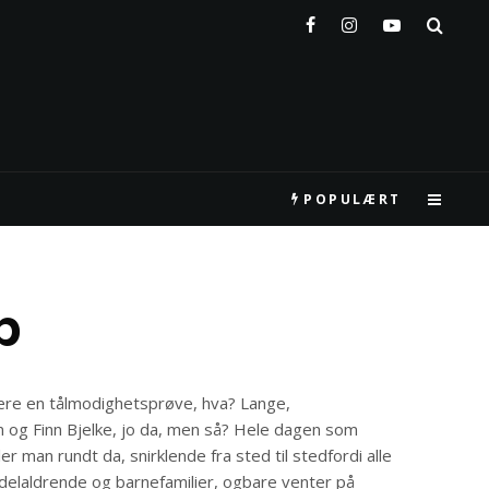
POPULÆRT
b
re en tålmodighetsprøve, hva? Lange,
og Finn Bjelke, jo da, men så? Hele dagen som
ler man rundt da, snirklende fra sted til stedfordi alle
ddelaldrende og barnefamilier, ogbare venter på