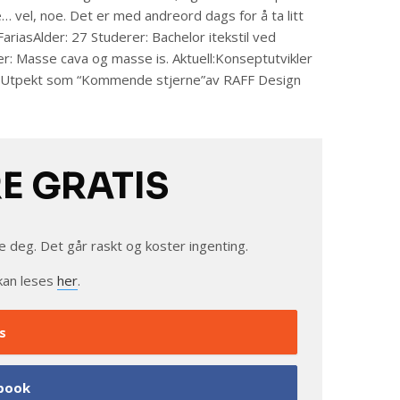
e… vel, noe. Det er med andreord dags for å ta litt
iasAlder: 27 Studerer: Bachelor itekstil ved
r: Masse cava og masse is. Aktuell:Konseptutvikler
s. Utpekt som “Kommende stjerne”av RAFF Design
RE GRATIS
e deg. Det går raskt og koster ingenting.
kan leses
her
.
s
book