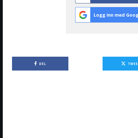
Logg inn med Goog
DEL
TWEE