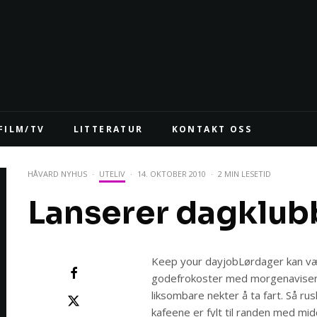
FILM/TV
LITTERATUR
KONTAKT OSS
HÅVARD NYHUS
·
UTELIV
·
14. OKTOBER 2010
·
2 MIN LESETID
Lanserer dagklub
Keep your dayjobLørdager kan væ
godefrokoster med morgenavisen 
liksombare nekter å ta fart. Så rus
kafeene er fylt til randen med mi