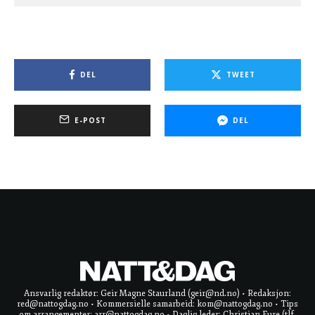
DEL
TWEET
E-POST
DEL
Ansvarlig redaktør: Geir Magne Staurland (geir@nd.no) • Redaksjon:
red@nattogdag.no • Kommersielle samarbeid: kom@nattogdag.no • Tips
om arrangementer: arr@nattogdag.no • Daglig leder: Christian Fure (tlf.