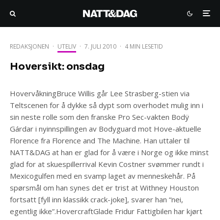
REDAKSJONEN
·
UTELIV
·
7. JULI 2010
·
4 MIN LESETID
Hoversikt: onsdag
HovervåkningBruce Willis går Lee Strasberg-stien via
Teltscenen for å dykke så dypt som overhodet mulig inn i
sin neste rolle som den franske Pro Sec-vakten Bodÿ
Gárdar i nyinnspillingen av Bodyguard mot Hove-aktuelle
Florence fra Florence and The Machine. Han uttaler til
NATT&DAG at han er glad for å være i Norge og ikke minst
glad for at skuespillerrival Kevin Costner svømmer rundt i
Mexicogulfen med en svamp laget av menneskehår. På
spørsmål om han synes det er trist at Withney Houston
fortsatt [fyll inn klassikk crack-joke], svarer han “nei,
egentlig ikke”.HovercraftGlade Fridur Fattigbilen har kjørt