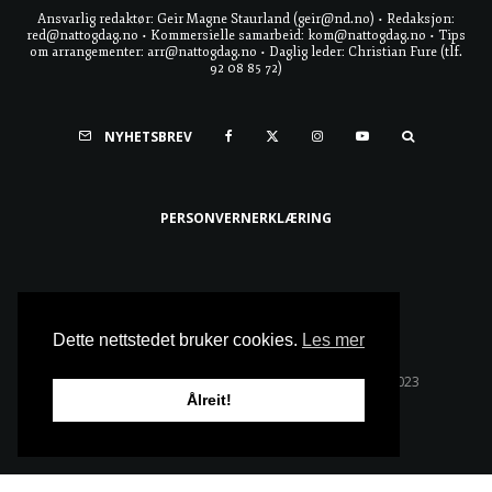
Ansvarlig redaktør: Geir Magne Staurland (geir@nd.no) • Redaksjon:
red@nattogdag.no • Kommersielle samarbeid: kom@nattogdag.no • Tips
om arrangementer: arr@nattogdag.no • Daglig leder: Christian Fure (tlf.
92 08 85 72)
NYHETSBREV
PERSONVERNERKLÆRING
Ta meg til toppen
Dette nettstedet bruker cookies.
Les mer
Alle rettigheter reservert • Copyright © Natt & Dag 2023
Ålreit!