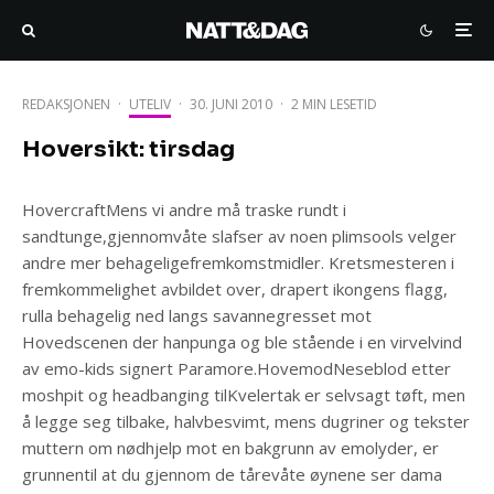
REDAKSJONEN
·
UTELIV
·
30. JUNI 2010
·
2 MIN LESETID
Hoversikt: tirsdag
HovercraftMens vi andre må traske rundt i
sandtunge,gjennomvåte slafser av noen plimsools velger
andre mer behageligefremkomstmidler. Kretsmesteren i
fremkommelighet avbildet over, drapert ikongens flagg,
rulla behagelig ned langs savannegresset mot
Hovedscenen der hanpunga og ble stående i en virvelvind
av emo-kids signert Paramore.HovemodNeseblod etter
moshpit og headbanging tilKvelertak er selvsagt tøft, men
å legge seg tilbake, halvbesvimt, mens dugriner og tekster
muttern om nødhjelp mot en bakgrunn av emolyder, er
grunnentil at du gjennom de tårevåte øynene ser dama