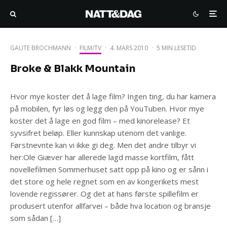
GAUTE BROCHMANN
·
FILM/TV
·
4. MARS 2010
·
5 MIN LESETID
Broke & Blakk Mountain
Hvor mye koster det å lage film? Ingen ting, du har kamera
på mobilen, fyr løs og legg den på YouTuben. Hvor mye
koster det å lage en god film – med kinorelease? Et
syvsifret beløp. Eller kunnskap utenom det vanlige.
Førstnevnte kan vi ikke gi deg. Men det andre tilbyr vi
her:Ole Giæver har allerede lagd masse kortfilm, fått
novellefilmen Sommerhuset satt opp på kino og er sånn i
det store og hele regnet som en av kongerikets mest
lovende regissører. Og det at hans første spillefilm er
produsert utenfor allfarvei – både hva location og bransje
som sådan […]