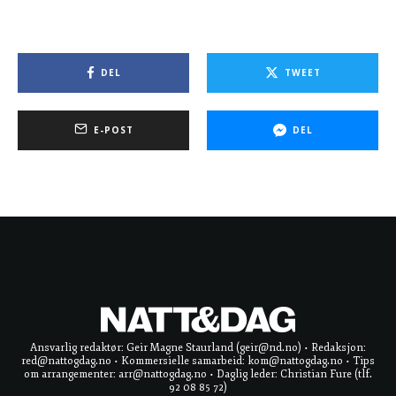
DEL
TWEET
E-POST
DEL
Ansvarlig redaktør: Geir Magne Staurland (geir@nd.no) • Redaksjon:
red@nattogdag.no • Kommersielle samarbeid: kom@nattogdag.no • Tips
om arrangementer: arr@nattogdag.no • Daglig leder: Christian Fure (tlf.
92 08 85 72)