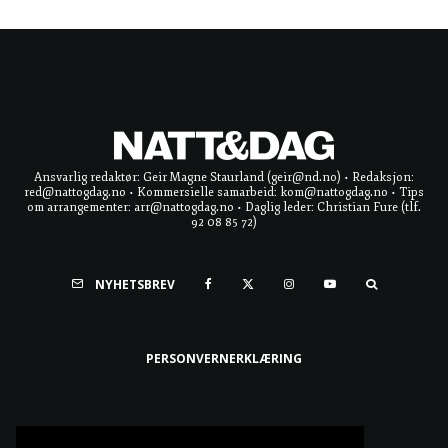
Ansvarlig redaktør: Geir Magne Staurland (geir@nd.no) • Redaksjon:
red@nattogdag.no • Kommersielle samarbeid: kom@nattogdag.no • Tips
om arrangementer: arr@nattogdag.no • Daglig leder: Christian Fure (tlf.
92 08 85 72)
NYHETSBREV
PERSONVERNERKLÆRING
Ta meg til toppen