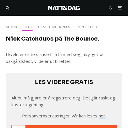
ADMIN
·
UTELIV
·
18. SEPTEMBER 2009
·
1 MIN LESETID
Nick Catchdubs på The Bounce.
I kveld er siste sjanse til å få med seg Juicy-guttas
bakgårdsfest, vi deler ut billetter!
LES VIDERE GRATIS
Alt du må gjøre er å registrere deg. Det går raskt og
koster ingenting.
Personvernserklæringen vår kan leses
her
.