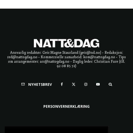
Ansvarlig redaktør: Geir Magne Staurland (geir@nd.no) • Redaksjon:
red@nattogdag.no • Kommersielle samarbeid: kom@nattogdag.no • Tips
om arrangementer: arr@nattogdag.no • Daglig leder: Christian Fure (tlf.
92 08 85 72)
NYHETSBREV
PERSONVERNERKLÆRING
Ta meg til toppen