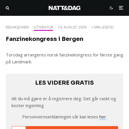
REDAKSJONEN
·
LITTERATUR
·
19. AUGUST 2009
·
1 MIN LESETID
Fanzinekongress i Bergen
Torsdag arrangeres norsk fanzinekongress for første gang
på Landmark.
LES VIDERE GRATIS
Alt du må gjøre er å registrere deg. Det går raskt og
koster ingenting.
Personvernserklæringen vår kan leses
her
.