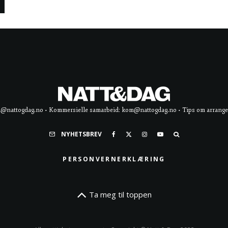
d@nattogdag.no • Kommersielle samarbeid: kom@nattogdag.no • Tips om arrangement
NYHETSBREV
PERSONVERNERKLÆRING
Ta meg til toppen