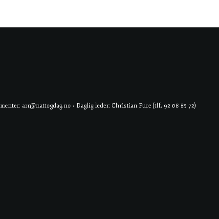
er: arr@nattogdag.no • Daglig leder: Christian Fure (tlf. 92 08 85 72)