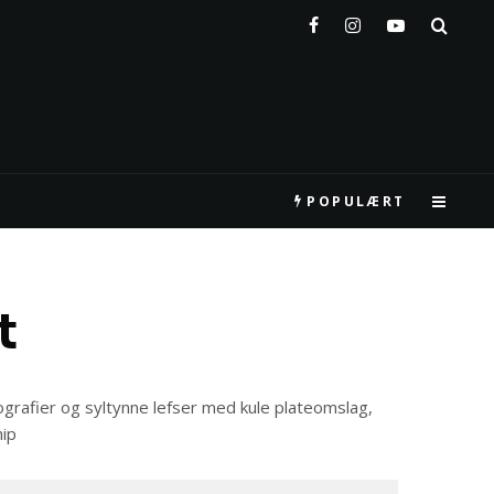
POPULÆRT
t
iografier og syltynne lefser med kule plateomslag,
hip