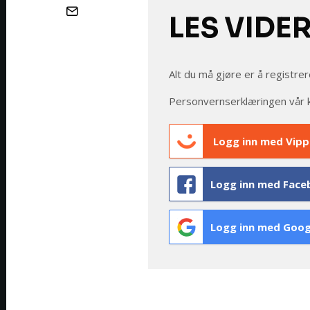
LES VIDE
Alt du må gjøre er å registrer
Personvernserklæringen vår 
Logg inn med Vipp
Logg inn med Face
Logg inn med Goog