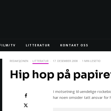
FILM/TV
LITTERATUR
KONTAKT OSS
REDAKSJONEN
·
LITTERATUR
·
17. DESEMBER 2008
·
1 MIN LESETID
Hip hop på papire
I motsetning til uendelige rockeb
har noen omsider tatt ansvar for 