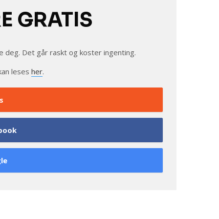
RE GRATIS
e deg. Det går raskt og koster ingenting.
kan leses
her
.
s
book
le