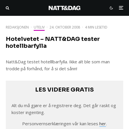
REDAKSJONEN
·
UTELIV
·
24. OKTOBER 2008
·
4 MIN LESETID
Hotelvetet – NATT&DAG tester
hotellbarfylla
Natt&Dag testet hotelllbarfylla. Ikke alt ble som man
trodde på forhånd, for å si det sånn!
LES VIDERE GRATIS
Alt du må gjøre er å registrere deg. Det går raskt og
koster ingenting.
Personvernserklæringen vår kan leses
her
.