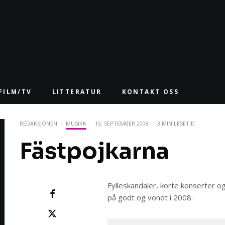
FILM/TV
LITTERATUR
KONTAKT OSS
REDAKSJONEN
·
MUSIKK
·
15. SEPTEMBER 2008
·
3 MIN LESETID
Fästpojkarna
Fylleskandaler, korte konserter og
på godt og vondt i 2008.