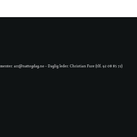
er: arr@nattogdag.no • Daglig leder: Christian Fure (tlf. 92 08 85 72)