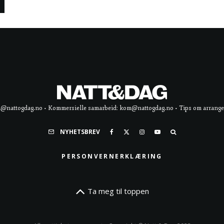
d@nattogdag.no • Kommersielle samarbeid: kom@nattogdag.no • Tips om arrangement
NYHETSBREV
PERSONVERNERKLÆRING
Ta meg til toppen