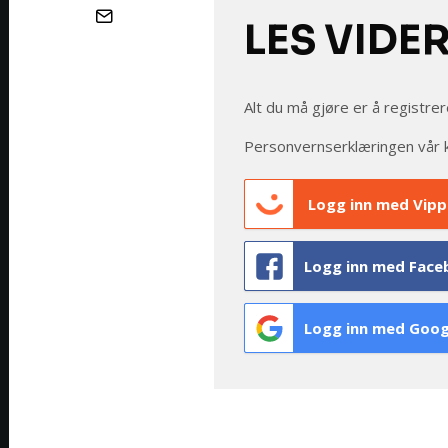
LES VIDE
Alt du må gjøre er å registrer
Personvernserklæringen vår 
Logg inn med Vipp
Logg inn med Face
Logg inn med Goog