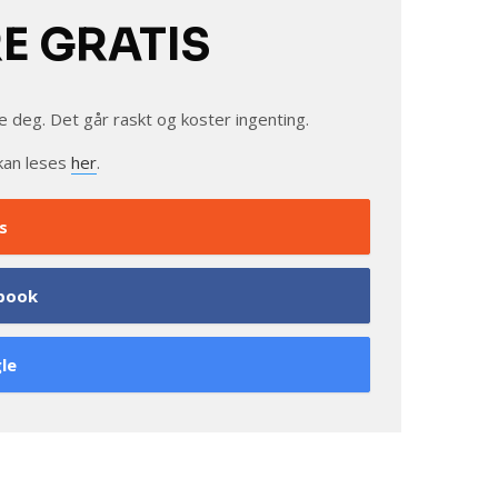
RE GRATIS
e deg. Det går raskt og koster ingenting.
kan leses
her
.
s
book
le