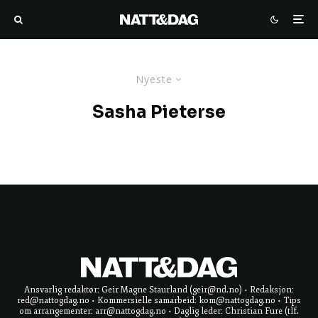
Nyeste
Sasha Pieterse
Ansvarlig redaktør: Geir Magne Staurland (geir@nd.no) • Redaksjon:
red@nattogdag.no • Kommersielle samarbeid: kom@nattogdag.no • Tips
om arrangementer: arr@nattogdag.no • Daglig leder: Christian Fure (tlf.