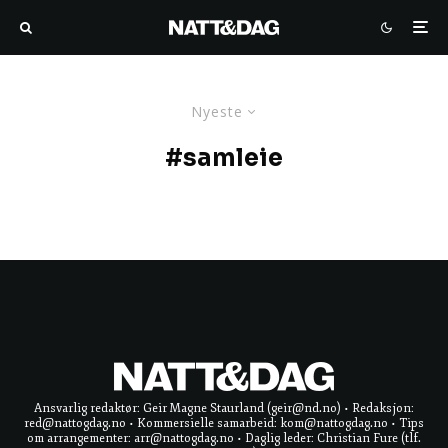
Nyeste
#samleie
Ansvarlig redaktør: Geir Magne Staurland (geir@nd.no) • Redaksjon:
red@nattogdag.no • Kommersielle samarbeid: kom@nattogdag.no • Tips
om arrangementer: arr@nattogdag.no • Daglig leder: Christian Fure (tlf.