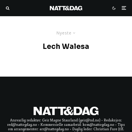
Nyeste
Lech Walesa
Ansvarlig redaktør: Geir Magne Staurland (geir@nd.no) • Redaksjon:
red@nattogdag.no • Kommersielle samarbeid: kom@nattogdag.no • Tips
om arrangementer: arr@nattogdag.no • Daglig leder: Christian Fure (tlf.