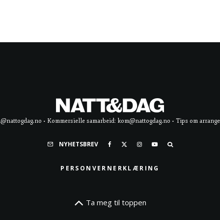
d@nattogdag.no • Kommersielle samarbeid: kom@nattogdag.no • Tips om arrangement
NYHETSBREV
PERSONVERNERKLÆRING
Ta meg til toppen