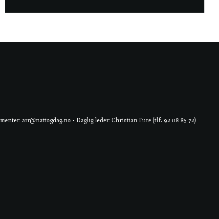
er: arr@nattogdag.no • Daglig leder: Christian Fure (tlf. 92 08 85 72)