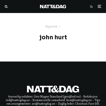
Nyeste
john hurt
Ansvarlig redaktør: Geir Magne Staurland (geir@nd.no) • Redaksjon:
red@nattogdag.no • Kommersielle samarbeid: kom@nattogdag.no • Tips
om arrangementer: arr@nattogdag.no • Daglig leder: Christian Fure (tlf.