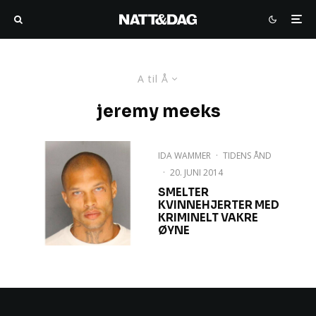
A til Å
jeremy meeks
IDA WAMMER
·
TIDENS ÅND
·
20. JUNI 2014
SMELTER
KVINNEHJERTER MED
KRIMINELT VAKRE
ØYNE