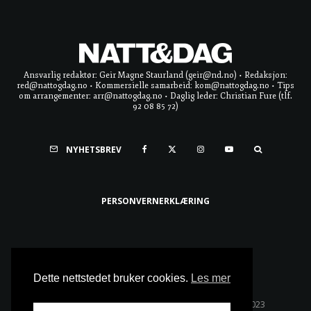
Ansvarlig redaktør: Geir Magne Staurland (geir@nd.no) • Redaksjon:
red@nattogdag.no • Kommersielle samarbeid: kom@nattogdag.no • Tips
om arrangementer: arr@nattogdag.no • Daglig leder: Christian Fure (tlf.
92 08 85 72)
NYHETSBREV
PERSONVERNERKLÆRING
Ta meg til toppen
Dette nettstedet bruker cookies.
Les mer
Alle rettigheter reservert • Copyright © Natt & Dag 2023