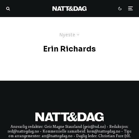
Nyeste
Erin Richards
Ansvarlig redaktør: Geir Magne Staurland (geir@nd.no) • Redaksjon:
red@nattogdag.no • Kommersielle samarbeid: kom@nattogdag.no • Tips
om arrangementer: arr@nattogdag.no • Daglig leder: Christian Fure (tlf.