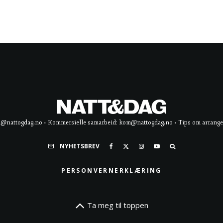
d@nattogdag.no • Kommersielle samarbeid: kom@nattogdag.no • Tips om arrangement
NYHETSBREV
PERSONVERNERKLÆRING
Ta meg til toppen