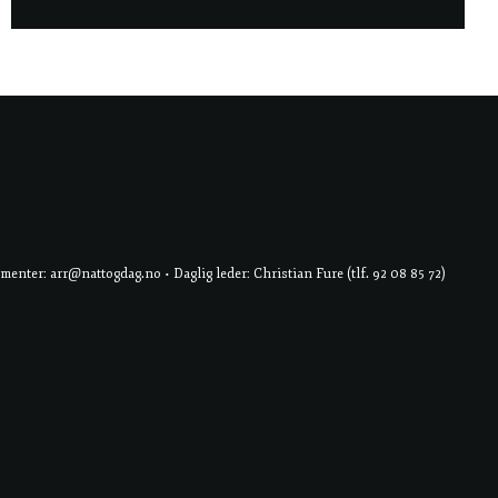
er: arr@nattogdag.no • Daglig leder: Christian Fure (tlf. 92 08 85 72)