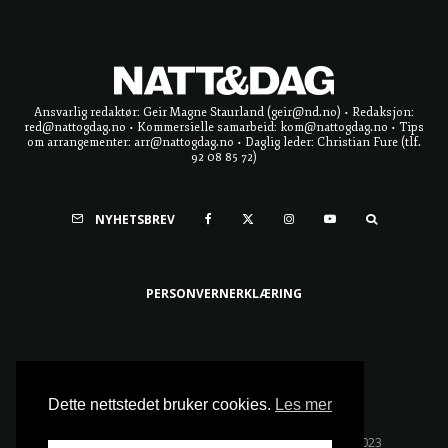
Ansvarlig redaktør: Geir Magne Staurland (geir@nd.no) • Redaksjon:
red@nattogdag.no • Kommersielle samarbeid: kom@nattogdag.no • Tips
om arrangementer: arr@nattogdag.no • Daglig leder: Christian Fure (tlf.
92 08 85 72)
NYHETSBREV
PERSONVERNERKLÆRING
Ta meg til toppen
Dette nettstedet bruker cookies.
Les mer
Alle rettigheter reservert • Copyright © Natt & Dag 2023