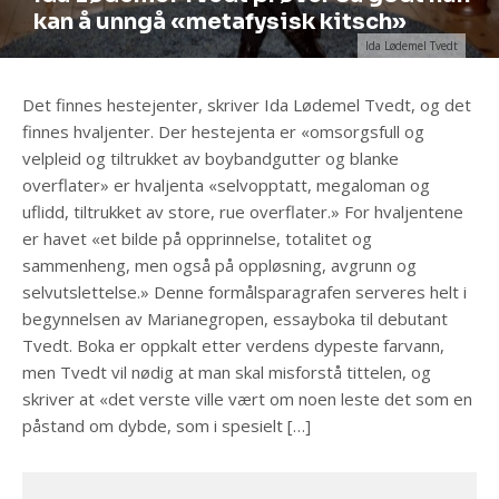
kan å unngå «metafysisk kitsch»
Ida Lødemel Tvedt
Det finnes hestejenter, skriver Ida Lødemel Tvedt, og det
finnes hvaljenter. Der hestejenta er «omsorgsfull og
velpleid og tiltrukket av boybandgutter og blanke
overflater» er hvaljenta «selvopptatt, megaloman og
uflidd, tiltrukket av store, rue overflater.» For hvaljentene
er havet «et bilde på opprinnelse, totalitet og
sammenheng, men også på oppløsning, avgrunn og
selvutslettelse.» Denne formålsparagrafen serveres helt i
begynnelsen av Marianegropen, essayboka til debutant
Tvedt. Boka er oppkalt etter verdens dypeste farvann,
men Tvedt vil nødig at man skal misforstå tittelen, og
skriver at «det verste ville vært om noen leste det som en
påstand om dybde, som i spesielt […]