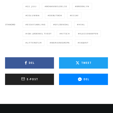
22. JULI
BOKANMELDELSE
BROOKLYN
COLUMBIA
DEBUTBOK
ESSAY
ESSAYSAMLING
GYLDENDAL
HVAL
STIKKORD
IDA LØDEMEL TVEDT
KITSCH
KLASSEKAMPEN
LITTERATUR
MARIANEGROPA
VAGANT
DEL
TWEET
E-POST
DEL