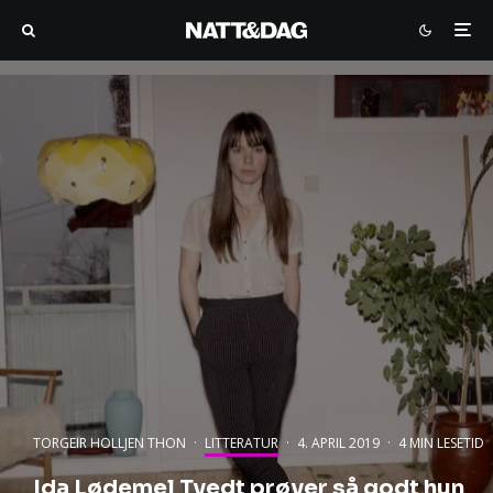
TORGEIR HOLLJEN THON
·
LITTERATUR
·
4. APRIL 2019
·
4 MIN LESETID
Ida Lødemel Tvedt prøver så godt hun