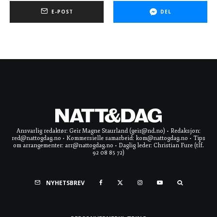
E-POST
DEL
Ansvarlig redaktør: Geir Magne Staurland (geir@nd.no) • Redaksjon:
red@nattogdag.no • Kommersielle samarbeid: kom@nattogdag.no • Tips
om arrangementer: arr@nattogdag.no • Daglig leder: Christian Fure (tlf.
92 08 85 72)
NYHETSBREV