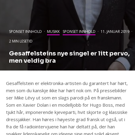
SPONSET INNHOLD
·
MUSIKK
SPONSET INNHOLD
·
11. JANUAR 2019
·
2 MIN LESETID
Gesaffelsteins nye singel er litt pervo,
men veldig bra
Gesaffelstein er elektronika-artisten du garantert har hørt,
men som du kanskje ikke har hørt nok om. På pressebilder
ser Mike Lévy ut som en slags parodi på en franskmann.
Som en Xavier Dolan i en modelljobb for Hugo Boss, med
tjukt hår, imponerende kjeveparti, hvit skjorte og klassiske
dressjakker. Han høres i høyeste grad fransk ut også, ut i
fra de få radiointervjuene han har deltatt på, der han
snakker lidenskapelig om ideene sine med solid aksent.