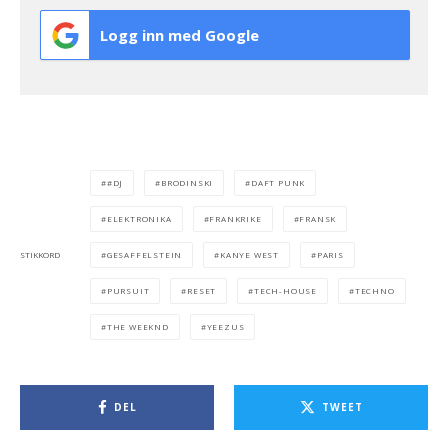
Logg inn med Google
#DJ
BRODINSKI
DAFT PUNK
ELEKTRONIKA
FRANKRIKE
FRANSK
GESAFFELSTEIN
KANYE WEST
PARIS
STIKKORD
PURSUIT
RESET
TECH-HOUSE
TECHNO
THE WEEKND
YEEZUS
DEL
TWEET