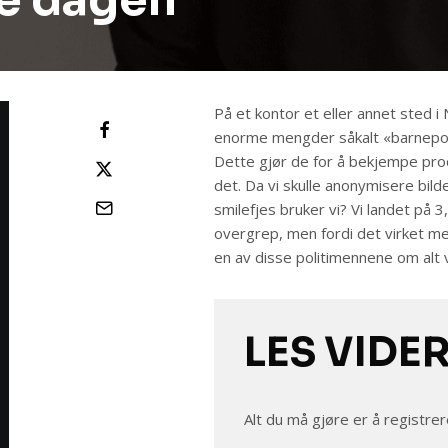
le dagen
På et kontor et eller annet sted i
enorme mengder såkalt «barnepor
Dette gjør de for å bekjempe pro
det. Da vi skulle anonymisere bil
smilefjes bruker vi? Vi landet på 3
overgrep, men fordi det virket mest
en av disse politimennene om alt vi
LES VIDE
Alt du må gjøre er å registrer