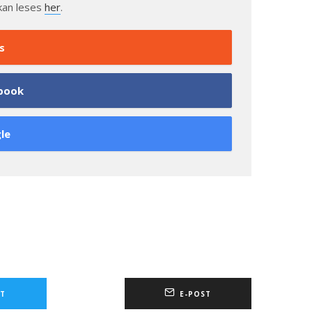
kan leses
her
.
s
book
le
T
E-POST