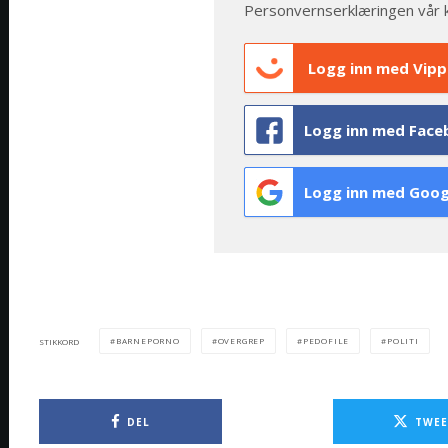
Personvernserklæringen vår 
Logg inn med Vipp
Logg inn med Face
Logg inn med Goog
BARNEPORNO
OVERGREP
PEDOFILE
POLITI
STIKKORD
DEL
TWEE