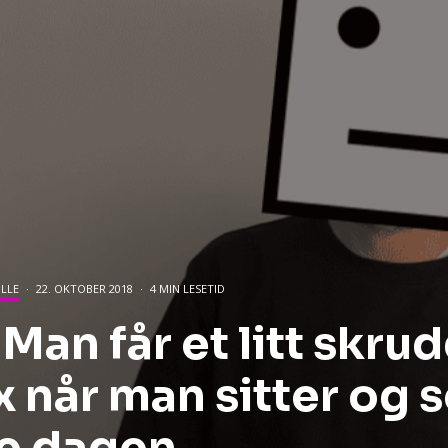
ILLE
·
22. OKTOBER 2018
·
4 MIN LESETID
 Man får et litt skru
x når man sitter og 