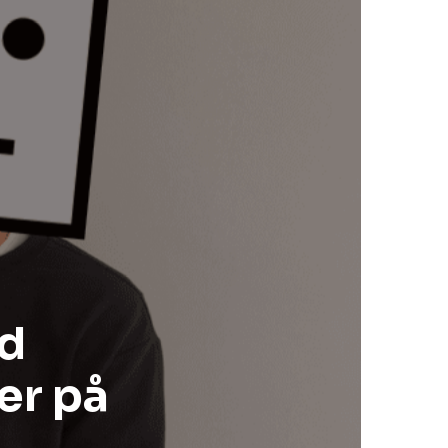
dd
ser på