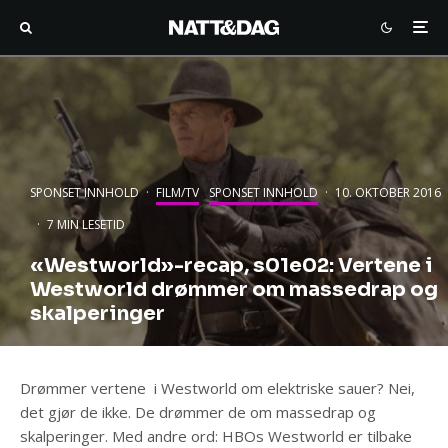
SPONSET INNHOLD
·
FILM/TV
SPONSET INNHOLD
·
10. OKTOBER 2016
·
7 MIN LESETID
«Westworld»-recap, s01e02: Vertene i
Westworld drømmer om massedrap og
skalperinger
Drømmer vertene i Westworld om elektriske sauer? Nei,
det gjør de ikke. De drømmer de om massedrap og
skalperinger. Med andre ord: HBOs Westworld er tilbake