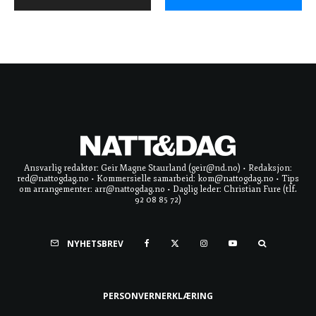
Ansvarlig redaktør: Geir Magne Staurland (geir@nd.no) • Redaksjon:
red@nattogdag.no • Kommersielle samarbeid: kom@nattogdag.no • Tips
om arrangementer: arr@nattogdag.no • Daglig leder: Christian Fure (tlf.
92 08 85 72)
NYHETSBREV
PERSONVERNERKLÆRING