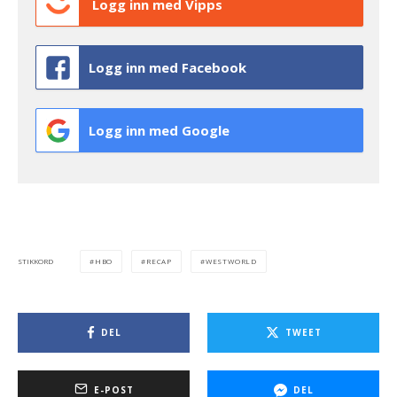
Logg inn med Vipps
Logg inn med Facebook
Logg inn med Google
HBO
RECAP
WESTWORLD
STIKKORD
DEL
TWEET
E-POST
DEL