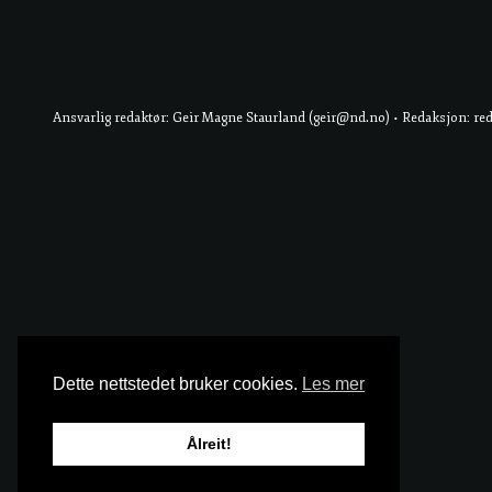
Ansvarlig redaktør: Geir Magne Staurland (geir@nd.no) • Redaksjon: re
Dette nettstedet bruker cookies.
Les mer
Ålreit!