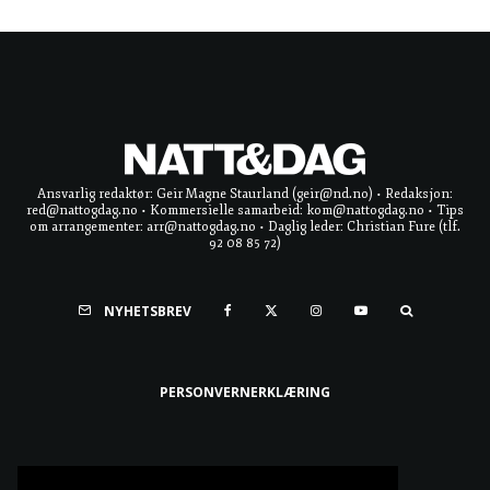
Ansvarlig redaktør: Geir Magne Staurland (geir@nd.no) • Redaksjon:
red@nattogdag.no • Kommersielle samarbeid: kom@nattogdag.no • Tips
om arrangementer: arr@nattogdag.no • Daglig leder: Christian Fure (tlf.
92 08 85 72)
NYHETSBREV
PERSONVERNERKLÆRING
Ta meg til toppen