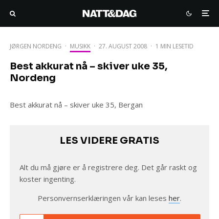
JØRGEN NORDENG
·
MUSIKK
·
27. AUGUST 2008
·
1 MIN LESETID
Best akkurat nå – skiver uke 35,
Nordeng
Best akkurat nå – skiver uke 35, Bergan
LES VIDERE GRATIS
Alt du må gjøre er å registrere deg. Det går raskt og
koster ingenting.
Personvernserklæringen vår kan leses
her
.