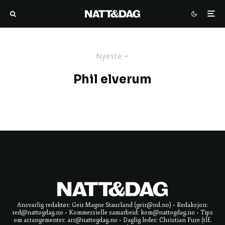
Nyeste
Phil elverum
Ansvarlig redaktør: Geir Magne Staurland (geir@nd.no) • Redaksjon:
red@nattogdag.no • Kommersielle samarbeid: kom@nattogdag.no • Tips
om arrangementer: arr@nattogdag.no • Daglig leder: Christian Fure (tlf.