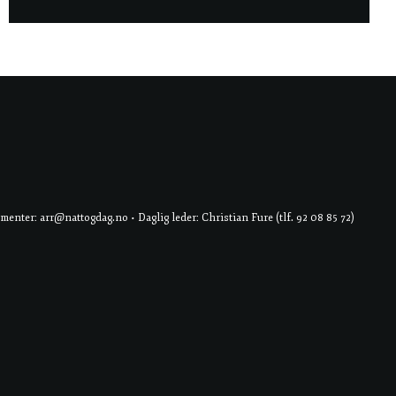
er: arr@nattogdag.no • Daglig leder: Christian Fure (tlf. 92 08 85 72)