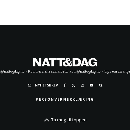
d@nattogdag.no • Kommersielle samarbeid: kom@nattogdag.no • Tips om arrangement
NYHETSBREV
PERSONVERNERKLÆRING
Ta meg til toppen