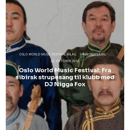
OSLO WORLD MUSIC FESTIVAL-BILAG
·
ANNONSEBILAG
·
23. OKTOBER 2014
Oslo World Music Festival: Fra
sibirsk strupesang til klubb med
DJ Nigga Fox