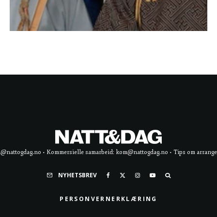
d@nattogdag.no • Kommersielle samarbeid: kom@nattogdag.no • Tips om arrangement
NYHETSBREV
PERSONVERNERKLÆRING