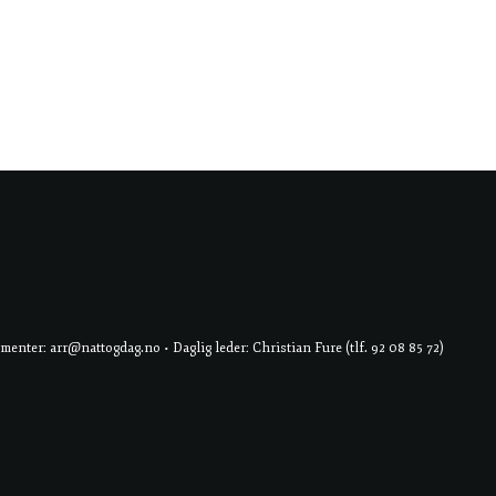
er: arr@nattogdag.no • Daglig leder: Christian Fure (tlf. 92 08 85 72)