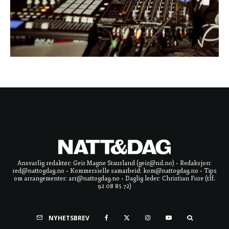
Ansvarlig redaktør: Geir Magne Staurland (geir@nd.no) • Redaksjon:
red@nattogdag.no • Kommersielle samarbeid: kom@nattogdag.no • Tips
om arrangementer: arr@nattogdag.no • Daglig leder: Christian Fure (tlf.
92 08 85 72)
NYHETSBREV