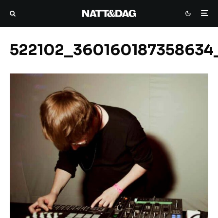
522102_360160187358634