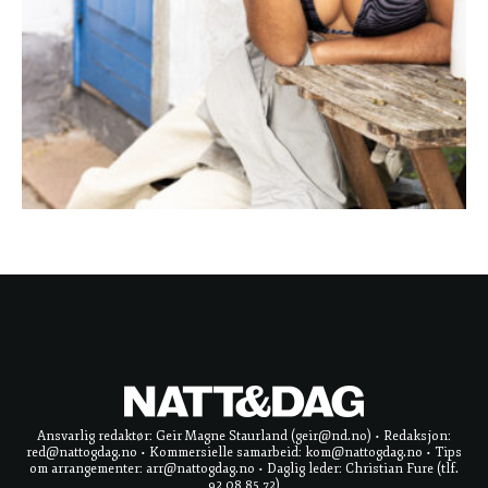
Ansvarlig redaktør: Geir Magne Staurland (geir@nd.no) • Redaksjon:
red@nattogdag.no • Kommersielle samarbeid: kom@nattogdag.no • Tips
om arrangementer: arr@nattogdag.no • Daglig leder: Christian Fure (tlf.
92 08 85 72)