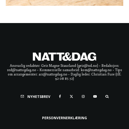
Ansvarlig redaktør: Geir Magne Staurland (geir@nd.no) • Redaksjon:
red@nattogdag.no • Kommersielle samarbeid: kom@nattogdag.no • Tips
om arrangementer: arr@nattogdag.no • Daglig leder: Christian Fure (tlf.
92 08 85 72)
NYHETSBREV
PERSONVERNERKLÆRING