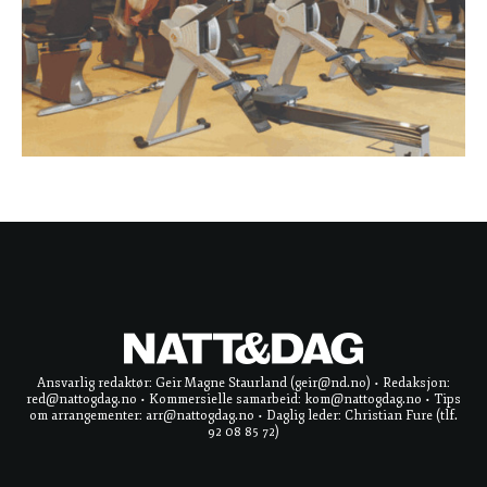
Ansvarlig redaktør: Geir Magne Staurland (geir@nd.no) • Redaksjon:
red@nattogdag.no • Kommersielle samarbeid: kom@nattogdag.no • Tips
om arrangementer: arr@nattogdag.no • Daglig leder: Christian Fure (tlf.
92 08 85 72)