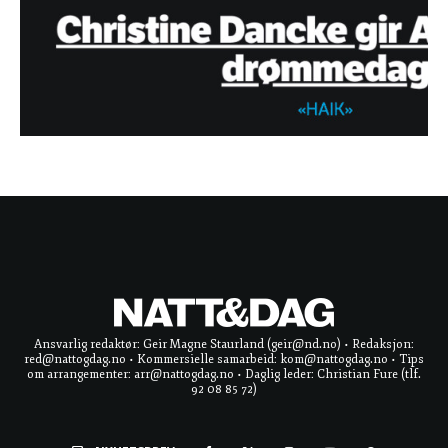
Ansvarlig redaktør: Geir Magne Staurland (geir@nd.no) • Redaksjon:
red@nattogdag.no • Kommersielle samarbeid: kom@nattogdag.no • Tips
om arrangementer: arr@nattogdag.no • Daglig leder: Christian Fure (tlf.
92 08 85 72)