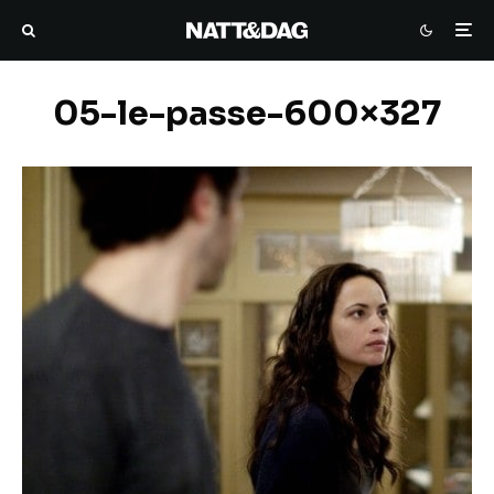
05-le-passe-600×327