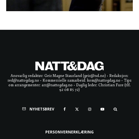
Ansvarlig redaktør: Geir Magne Staurland (geir@nd.no) • Redaksjon:
red@nattogdag.no • Kommersielle samarbeid: kom@nattogdag.no • Tips
om arrangementer: arr@nattogdag.no • Daglig leder: Christian Fure (tlf.
92 08 85 72)
NYHETSBREV
PERSONVERNERKLÆRING