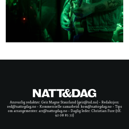
Ansvarlig redaktør: Geir Magne Staurland (geir@nd.no) • Redaksjon:
red@nattogdag.no • Kommersielle samarbeid: kom@nattogdag.no • Tips
om arrangementer: arr@nattogdag.no • Daglig leder: Christian Fure (tlf.
92 08 85 72)