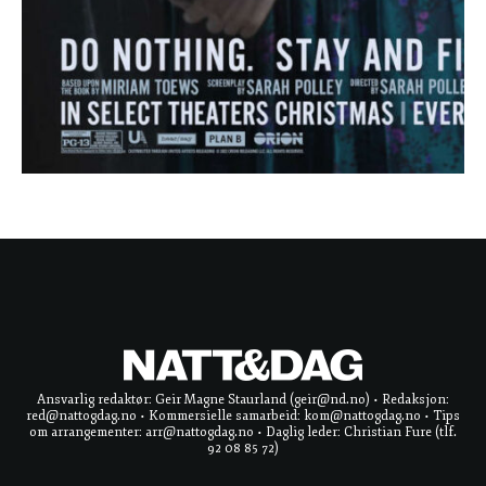
Ansvarlig redaktør: Geir Magne Staurland (geir@nd.no) • Redaksjon:
red@nattogdag.no • Kommersielle samarbeid: kom@nattogdag.no • Tips
om arrangementer: arr@nattogdag.no • Daglig leder: Christian Fure (tlf.
92 08 85 72)