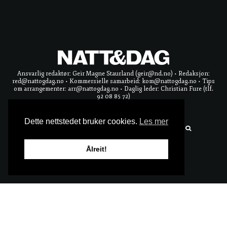
Ansvarlig redaktør: Geir Magne Staurland (geir@nd.no) • Redaksjon:
red@nattogdag.no • Kommersielle samarbeid: kom@nattogdag.no • Tips
om arrangementer: arr@nattogdag.no • Daglig leder: Christian Fure (tlf.
92 08 85 72)
Dette nettstedet bruker cookies.
Les mer
NYHETSBREV
Ålreit!
PERSONVERNERKLÆRING
Ta meg til toppen