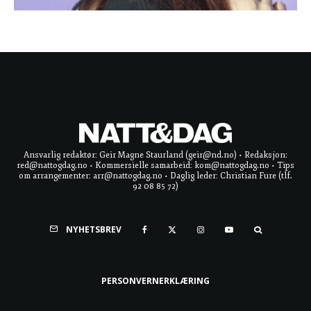
Ansvarlig redaktør: Geir Magne Staurland (geir@nd.no) • Redaksjon:
red@nattogdag.no • Kommersielle samarbeid: kom@nattogdag.no • Tips
om arrangementer: arr@nattogdag.no • Daglig leder: Christian Fure (tlf.
92 08 85 72)
NYHETSBREV
PERSONVERNERKLÆRING