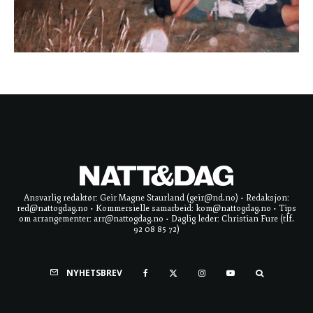
Ansvarlig redaktør: Geir Magne Staurland (geir@nd.no) • Redaksjon:
red@nattogdag.no • Kommersielle samarbeid: kom@nattogdag.no • Tips
om arrangementer: arr@nattogdag.no • Daglig leder: Christian Fure (tlf.
92 08 85 72)
NYHETSBREV