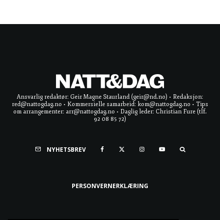
Ansvarlig redaktør: Geir Magne Staurland (geir@nd.no) • Redaksjon:
red@nattogdag.no • Kommersielle samarbeid: kom@nattogdag.no • Tips
om arrangementer: arr@nattogdag.no • Daglig leder: Christian Fure (tlf.
92 08 85 72)
NYHETSBREV
PERSONVERNERKLÆRING