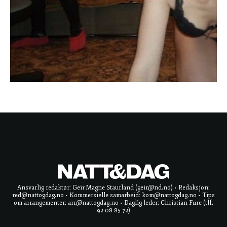
Ansvarlig redaktør: Geir Magne Staurland (geir@nd.no) • Redaksjon:
red@nattogdag.no • Kommersielle samarbeid: kom@nattogdag.no • Tips
om arrangementer: arr@nattogdag.no • Daglig leder: Christian Fure (tlf.
92 08 85 72)