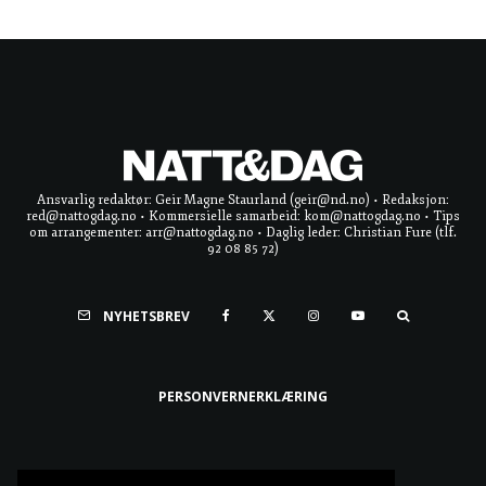
Ansvarlig redaktør: Geir Magne Staurland (geir@nd.no) • Redaksjon:
red@nattogdag.no • Kommersielle samarbeid: kom@nattogdag.no • Tips
om arrangementer: arr@nattogdag.no • Daglig leder: Christian Fure (tlf.
92 08 85 72)
NYHETSBREV
PERSONVERNERKLÆRING
Ta meg til toppen