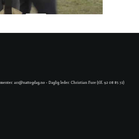
er: arr@nattogdag.no • Daglig leder: Christian Fure (tlf. 92 08 85 72)