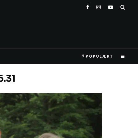
POPULÆRT
6.31