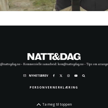
d@nattogdag.no • Kommersielle samarbeid: kom@nattogdag.no • Tips om arrangement
NYHETSBREV
PERSONVERNERKLÆRING
Ta meg til toppen