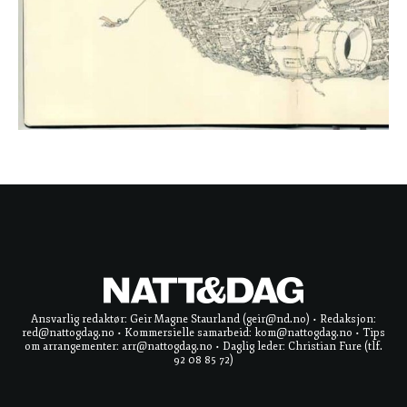
Ansvarlig redaktør: Geir Magne Staurland (geir@nd.no) • Redaksjon:
red@nattogdag.no • Kommersielle samarbeid: kom@nattogdag.no • Tips
om arrangementer: arr@nattogdag.no • Daglig leder: Christian Fure (tlf.
92 08 85 72)