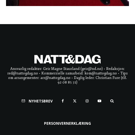
Ansvarlig redaktør: Geir Magne Staurland (geir@nd.no) • Redaksjon:
red@nattogdag.no • Kommersielle samarbeid: kom@nattogdag.no • Tips
om arrangementer: arr@nattogdag.no • Daglig leder: Christian Fure (tlf.
92 08 85 72)
NYHETSBREV
PERSONVERNERKLÆRING