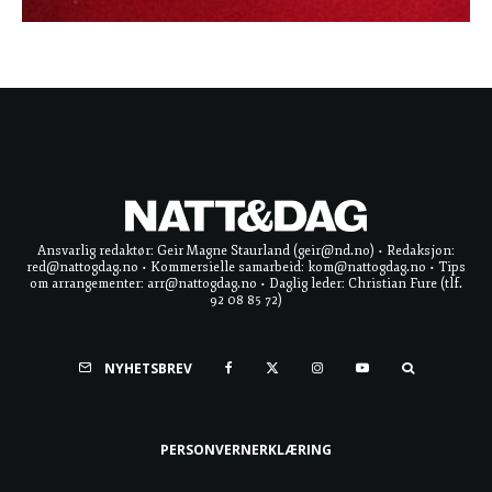
Ansvarlig redaktør: Geir Magne Staurland (geir@nd.no) • Redaksjon:
red@nattogdag.no • Kommersielle samarbeid: kom@nattogdag.no • Tips
om arrangementer: arr@nattogdag.no • Daglig leder: Christian Fure (tlf.
92 08 85 72)
NYHETSBREV
PERSONVERNERKLÆRING