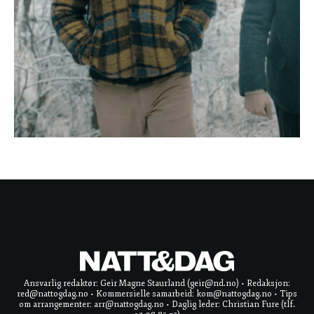
Ansvarlig redaktør: Geir Magne Staurland (geir@nd.no) • Redaksjon:
red@nattogdag.no • Kommersielle samarbeid: kom@nattogdag.no • Tips
om arrangementer: arr@nattogdag.no • Daglig leder: Christian Fure (tlf.