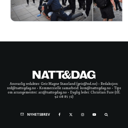
Ansvarlig redaktør: Geir Magne Staurland (geir@nd.no) • Redaksjon:
red@nattogdag.no • Kommersielle samarbeid: kom@nattogdag.no • Tips
om arrangementer: arr@nattogdag.no • Daglig leder: Christian Fure (tlf.
92 08 85 72)
NYHETSBREV