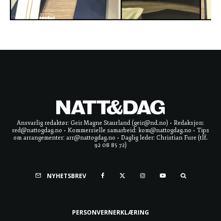
Ansvarlig redaktør: Geir Magne Staurland (geir@nd.no) • Redaksjon:
red@nattogdag.no • Kommersielle samarbeid: kom@nattogdag.no • Tips
om arrangementer: arr@nattogdag.no • Daglig leder: Christian Fure (tlf.
92 08 85 72)
NYHETSBREV
PERSONVERNERKLÆRING