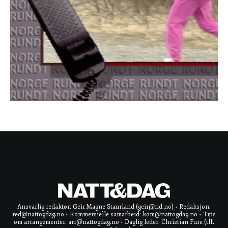
Ansvarlig redaktør: Geir Magne Staurland (geir@nd.no) • Redaksjon:
red@nattogdag.no • Kommersielle samarbeid: kom@nattogdag.no • Tips
om arrangementer: arr@nattogdag.no • Daglig leder: Christian Fure (tlf.