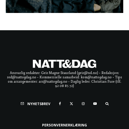
Ansvarlig redaktør: Geir Magne Staurland (geir@nd.no) • Redaksjon:
red@nattogdag.no • Kommersielle samarbeid: kom@nattogdag.no • Tips
om arrangementer: arr@nattogdag.no • Daglig leder: Christian Fure (tlf.
92 08 85 72)
NYHETSBREV
PERSONVERNERKLÆRING